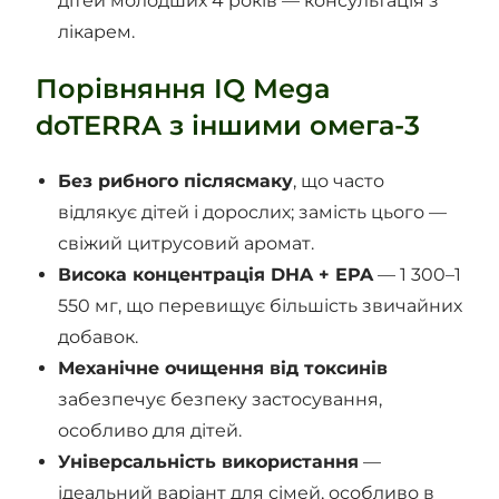
дітей молодших 4 років — консультація з
лікарем.
Порівняння IQ Mega
doTERRA з іншими омега-3
Без рибного післясмаку
, що часто
відлякує дітей і дорослих; замість цього —
свіжий цитрусовий аромат.
Висока концентрація DHA + EPA
— 1 300–1
550 мг, що перевищує більшість звичайних
добавок.
Механічне очищення від токсинів
забезпечує безпеку застосування,
особливо для дітей.
Універсальність використання
—
ідеальний варіант для сімей, особливо в