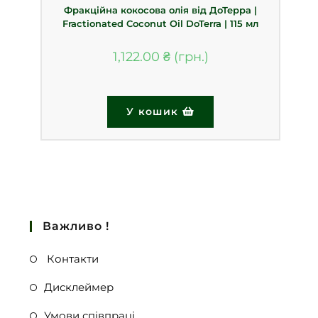
Фракційна кокосова олія від ДоТерра |
Fractionated Coconut Oil DoTerra | 115 мл
1,122.00
₴
У кошик
Важливо !
Контакти
Дисклеймер
Умови співпраці