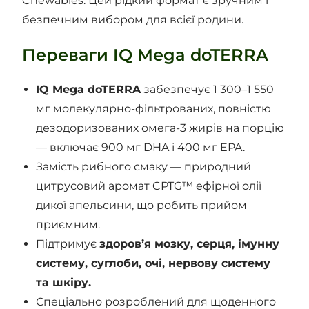
Chewables. Цей рідкий формат є зручним і
безпечним вибором для всієї родини.
Переваги IQ Mega doTERRA
IQ Mega doTERRA
забезпечує 1 300–1 550
мг молекулярно-фільтрованих, повністю
дезодоризованих омега-3 жирів на порцію
— включає 900 мг DHA і 400 мг EPA.
Замість рибного смаку — природний
цитрусовий аромат CPTG™ ефірної олії
дикої апельсини, що робить прийом
приємним.
Підтримує
здоров’я мозку, серця, імунну
систему, суглоби, очі, нервову систему
та шкіру.
Спеціально розроблений для щоденного