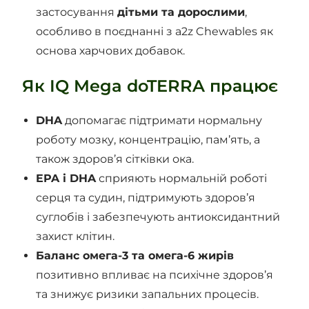
застосування
дітьми та дорослими
,
особливо в поєднанні з a2z Chewables як
основа харчових добавок.
Як IQ Mega doTERRA працює
DHA
допомагає підтримати нормальну
роботу мозку, концентрацію, пам’ять, а
також здоров’я сітківки ока.
EPA і DHA
сприяють нормальній роботі
серця та судин, підтримують здоров’я
суглобів і забезпечують антиоксидантний
захист клітин.
Баланс омега-3 та омега-6 жирів
позитивно впливає на психічне здоров’я
та знижує ризики запальних процесів.