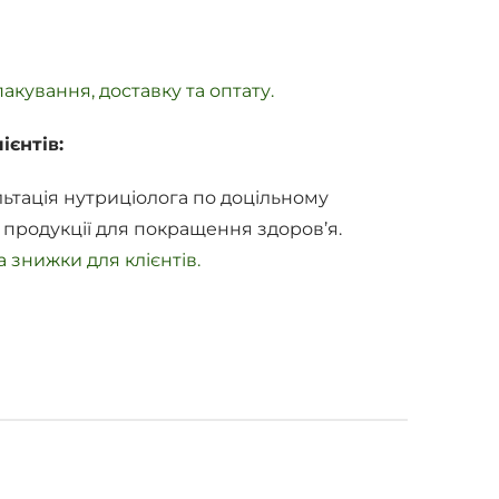
акування, доставку та оптату.
ієнтів:
ьтація нутриціолога по доцільному
 продукції для покращення здоров’я.
 знижки для клієнтів.