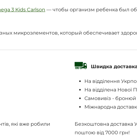
ga 3 Kids Carlson
— чтобы организм ребенка был об
ных микроэлементов, который обеспечивает здоров
Швидка доставк
На відділення Укрп
На відділена Нової 
Самовивіз - бронюй
Міжнародна доставк
нтів, які вже робили
Безкоштовна доставка 
поштою від 7000 грн!