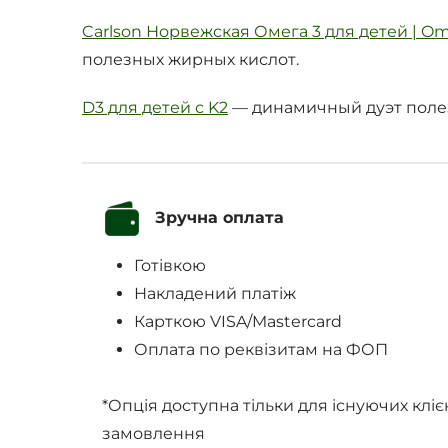
Carlson Норвежская Омега 3 для детей | Ome
полезных жирных кислот.
D3 для детей с K2
— динамичный дуэт полез
Зручна оплата
Готівкою
Накладений платіж
Карткою VISA/Mastercard
Оплата по реквізитам на ФОП
*Опція доступна тільки для існуючих кліє
замовлення