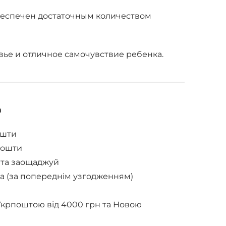
еспечен достаточным количеством
ье и отличное самочувствие ребенка.
а
ошти
Пошти
 та заощаджуй
а (за попереднім узгодженням)
Укрпоштою від 4000 грн та Новою