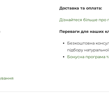
Доставка та оплата:
Дізнайтеся більше про п
)
Переваги для наших кл
Безкоштовна консул
підбору натуральної
Бонусна програма та
дування