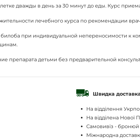
тке дважды в день за 30 минут до еды. Курс приема 
ительности лечебного курса по рекомендации врач
о билоба при индивидуальной непереносимости к ко
щинам.
ие препарата детьми без предварительной консуль
Швидка доставк
На відділення Укрп
На відділена Нової 
Самовивіз - бронюй
Міжнародна доставк