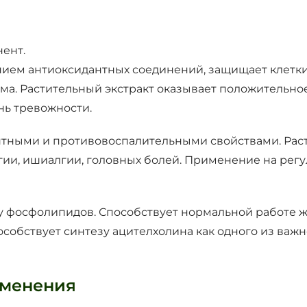
ент.
нием антиоксидантных соединений, защищает клетки
а. Растительный экстракт оказывает положительное
нь тревожности.
ными и противовоспалительными свойствами. Раст
ии, ишиалгии, головных болей. Применение на ре
у фосфолипидов. Способствует нормальной работе 
пособствует синтезу ацителхолина как одного из в
именения