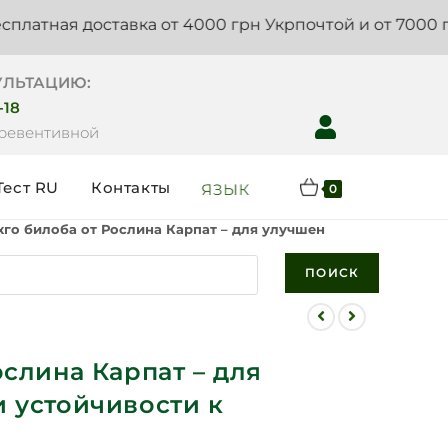
я доставка от 4000 грн Укрпочтой и от 7000 грн Нов
УЛЬТАЦИЮ:
-18
Превентивной
Тест RU
Контакты
ЯЗЫК
0
кго билоба от Рослина Карпат – для улучшения памяти и усто
ПОИСК
ослина Карпат – для
 устойчивости к