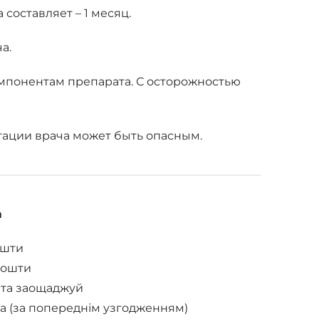
составляет – 1 месяц.
а.
мпонентам препарата. С осторожностью
тации врача может быть опасным.
а
ошти
Пошти
 та заощаджуй
а (за попереднім узгодженням)