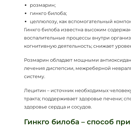
розмарин;
гинкго билоба;
целлюлозу, как вспомогательный компон
Гинкго билоба известна высоким содержа
воспалительные процессы внутри организм
когнитивную деятельность; снижает урове
Розмарин обладает мощными антиоксидант
лечения диспепсии, межреберной невралг
систему.
Лецитин – источник необходимых человек
тракта; поддерживает здоровье печени; с
здоровье сердца и сосудов.
Гинкго билоба – способ пр