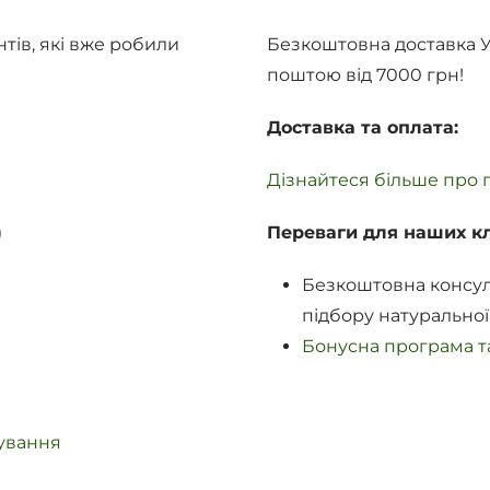
нтів, які вже робили
Безкоштовна доставка 
поштою від 7000 грн!
Доставка та оплата:
Дізнайтеся більше про п
)
Переваги для наших кл
Безкоштовна консул
підбору натуральної
Бонусна програма та
дування