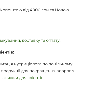
Укрпоштою від 4000 грн та Новою
акування, доставку та оптату.
ієнтів:
ьтація нутриціолога по доцільному
 продукції для покращення здоров’я.
 знижки для клієнтів.