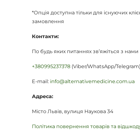
*Опція доступна тільки для існуючих кліє
замовлення
Контакти:
По будь яких питаннях зв’яжіться з нами
+380995237378
(Viber/WhatsApp/Telegram
E-mail:
info@alternativemedicine.com.ua
Адреса:
Місто Львів, вулиця Наукова 34
Політика повернення товарів та відшко