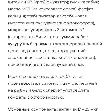
витамин D3 (крох); эмулятор); гуммиарабик;
масло MCT (из кокосового ореха): фосфат
кальция; стабилизатор: аскорбиновая
кислота; антиоксидант: альфа-токоферол),
микрокапсулированный витамин К2
(сахароза; стабилизатор: гуммиарабик;
кукурузный крахмал; триглицериды средней
цепи; вода, агент, предотвращающий
слеживание: фосфат кальция; менахинон),
покровный агент: карнаубский воск.
Может содержать следы рыбы из-за
производства, поэтому лицам с аллергией
на рыбный белок следует употреблять
конфеты с осторожностью.
Основные компоненты: витамин D – 25 мкг