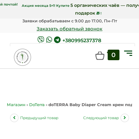
и от 7000 грн Новой почтой!
5 органически
Акция месяца 5+1! Купите
подарок
🎁 !
Заявки обрабатываем с 9.00 до 17.00, Пн-Пт
Заказать обратный звонок
+380995237378
0
ПОИСК
Магазин
»
DoTerra
»
doTERRA Baby Diaper Cream крем под п
Предыдущий товар
Следующий товар