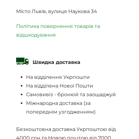
Місто Львів, вулиця Наукова 34
Політика повернення товарів та
відшкодування
Швидка доставка
На відділення Укрпошти
На відділена Нової Пошти
Самовивіз - бронюй та заощаджуй
Міжнародна доставка (за
попереднім узгодженням)
Безкоштовна доставка Укрпоштою від
4000 грн та Новою поштою від 7000