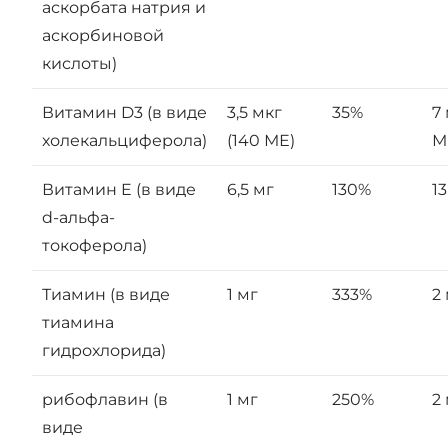
аскорбата натрия и
аскорбиновой
кислоты)
Витамин D3 (в виде
3,5 мкг
35%
7
холекальциферола)
(140 МЕ)
М
Витамин E (в виде
6,5 мг
130%
1
d-альфа-
токоферола)
Тиамин (в виде
1 мг
333%
2
тиамина
гидрохлорида)
рибофлавин (в
1 мг
250%
2
виде