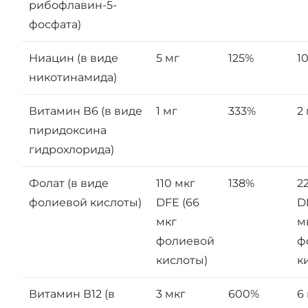
рибофлавин-5-
фосфата)
Ниацин (в виде
5 мг
125%
1
никотинамида)
Витамин В6 (в виде
1 мг
333%
2
пиридоксина
гидрохлорида)
Фолат (в виде
110 мкг
138%
2
фолиевой кислоты)
DFE (66
D
мкг
м
фолиевой
ф
кислоты)
к
Витамин В12 (в
3 мкг
600%
6