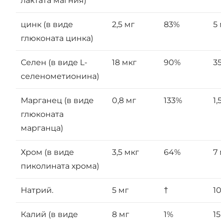
лактата магния)
цинк (в виде
2,5 мг
83%
5
глюконата цинка)
Селен (в виде L-
18 мкг
90%
3
селенометионина)
Марганец (в виде
0,8 мг
133%
1,
глюконата
марганца)
Хром (в виде
3,5 мкг
64%
7
пиколината хрома)
Натрий.
5 мг
†
1
Калий (в виде
8 мг
1%
1