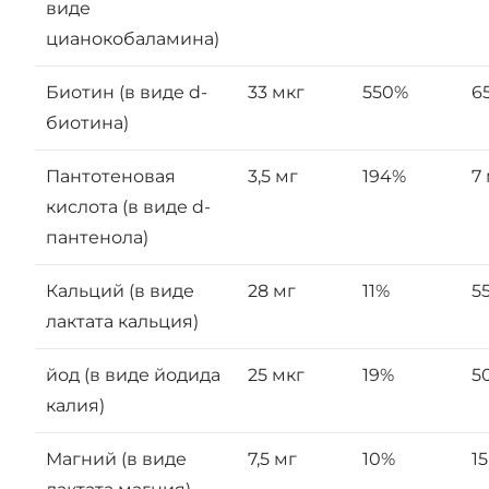
виде
цианокобаламина)
Биотин (в виде d-
33 мкг
550%
6
биотина)
Пантотеновая
3,5 мг
194%
7
кислота (в виде d-
пантенола)
Кальций (в виде
28 мг
11%
5
лактата кальция)
йод (в виде йодида
25 мкг
19%
5
калия)
Магний (в виде
7,5 мг
10%
1