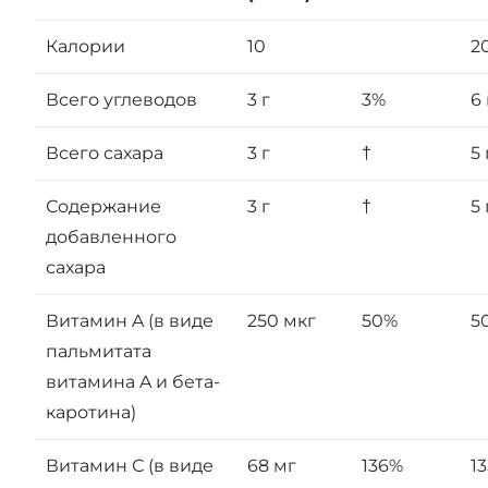
Калории
10
2
Всего углеводов
3 г
3%
6 
Всего сахара
3 г
†
5 
Содержание
3 г
†
5 
добавленного
сахара
Витамин A (в виде
250 мкг
50%
5
пальмитата
витамина A и бета-
каротина)
Витамин С (в виде
68 мг
136%
1