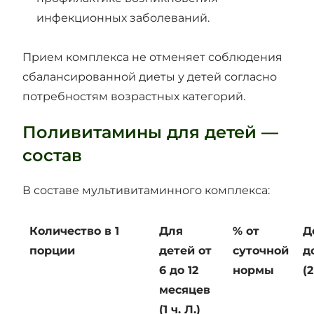
инфекционных заболеваний.
Прием комплекса не отменяет соблюдения
сбалансированной диеты у детей согласно
потребностям возрастных категорий.
Поливитамины для детей —
состав
В составе мультивитаминного комплекса:
Количество в 1
Для
% от
Д
порции
детей от
суточной
д
6 до 12
нормы
(2
месяцев
(1 ч. Л.)