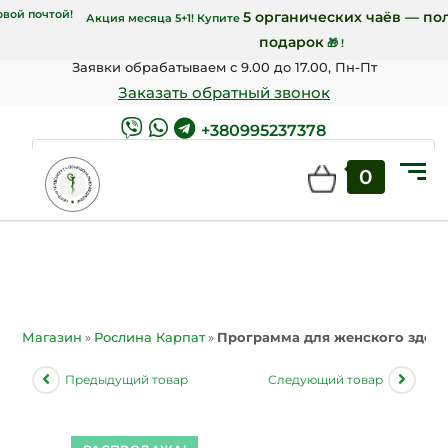
чтой и от 7000 грн Новой почтой!
5 органич
Акция месяца 5+1! Купите
подаро
Заявки обрабатываем с 9.00 до 17.00, Пн-Пт
Заказать обратный звонок
+380995237378
0
ПОИСК
Магазин
»
Рослина Карпат
»
Программа для женского здоро
Предыдущий товар
Следующий товар