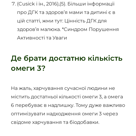
(Cusick і ін., 2016),(5). Більши інформаціі
про ДГК та здоров’я мами та дитині є в
цій статті, жми тут: Цінність ДГК для
здоров’я малюка. *Cиндром Порушення
Активності та Уваги
Де брати достатню кількість
омеги 3?
На жаль, харчування сучасної людини не
містить достатньої кількості омеги 3, а омега
6 перебуває в надлишку. Тому дуже важливо
оптимізувати надходження омеги 3 через
свідоме харчування та біодобавки.