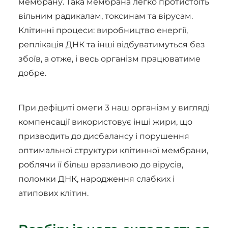
мембрану. Така мембрана легко протистоїть
вільним радикалам, токсинам та вірусам.
Клітинні процеси: виробництво енергії,
реплікація ДНК та інші відбуватимуться без
збоїв, а отже, і весь організм працюватиме
добре.
При дефіциті омеги 3 наш організм у вигляді
компенсації використовує інші жири, що
призводить до дисбалансу і порушення
оптимальної структури клітинної мембрани,
роблячи її більш вразливою до вірусів,
поломки ДНК, народження слабких і
атипових клітин.