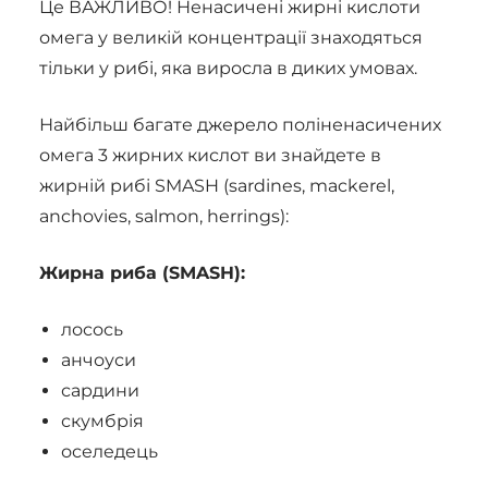
Це ВАЖЛИВО! Ненасичені жирні кислоти
омега у великій концентрації знаходяться
тільки у рибі, яка виросла в диких умовах.
Найбільш багате джерело поліненасичених
омега 3 жирних кислот ви знайдете в
жирній рибі SMASH (sardines, mackerel,
anchovies, salmon, herrings):
Жирна риба (SMASH):
лосось
анчоуси
сардини
скумбрія
оселедець