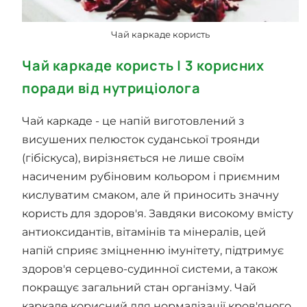
Чай каркаде користь
Чай каркаде користь | 3 корисних
поради від нутриціолога
Чай каркаде - це напій виготовлений з
висушених пелюсток суданської троянди
(гібіскуса), вирізняється не лише своїм
насиченим рубіновим кольором і приємним
кислуватим смаком, але й приносить значну
користь для здоров'я. Завдяки високому вмісту
антиоксидантів, вітамінів та мінералів, цей
напій сприяє зміцненню імунітету, підтримує
здоров'я серцево-судинної системи, а також
покращує загальний стан організму. Чай
каркаде корисний для нормалізації кров'яного