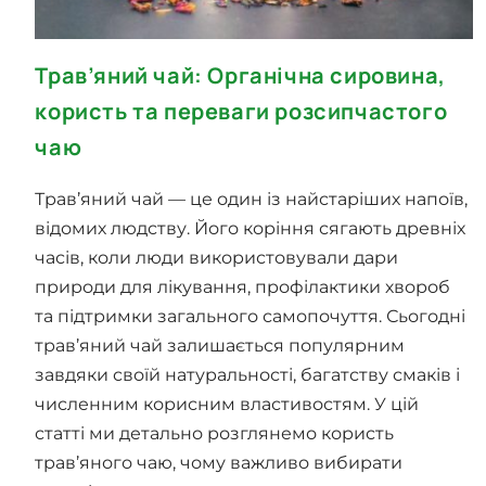
Трав’яний чай: Органічна сировина,
користь та переваги розсипчастого
чаю
Трав’яний чай — це один із найстаріших напоїв,
відомих людству. Його коріння сягають древніх
часів, коли люди використовували дари
природи для лікування, профілактики хвороб
та підтримки загального самопочуття. Сьогодні
трав’яний чай залишається популярним
завдяки своїй натуральності, багатству смаків і
численним корисним властивостям. У цій
статті ми детально розглянемо користь
трав’яного чаю, чому важливо вибирати