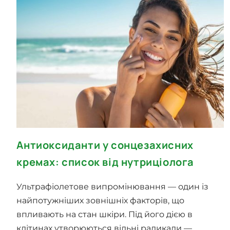
Антиоксиданти у сонцезахисних
кремах: список від нутриціолога
Ультрафіолетове випромінювання — один із
найпотужніших зовнішніх факторів, що
впливають на стан шкіри. Під його дією в
клітинах утворюються вільні радикали —