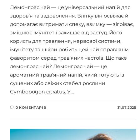
Лемонграс чай — це універсальний напій для
здоров’я та задоволення. Влітку він освіжає й
допомагає витримати спеку, взимку — зігріває,
зміцнює імунітет і захищає від застуд. Його
користь для травлення, нервової системи,
імунітету та шкіри робить цей чай справжнім
фаворитом серед трав'яних настоїв. Що таке
лемонграс чай? Лемонграс чай — це
ароматний трав'яний напій, який готують із
сушених або свіжих стебел рослини
Cymbopogon citratus. У…
0 КОМЕНТАРІВ
31.07.2025