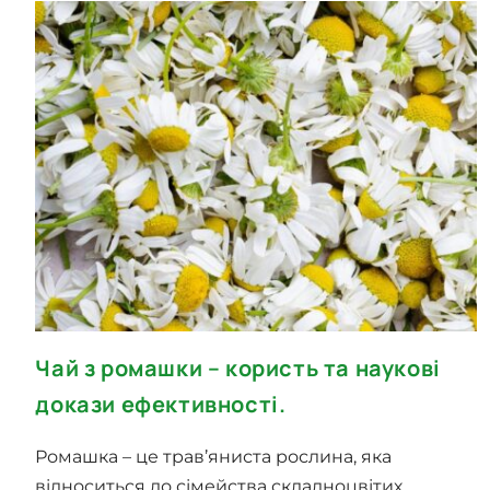
Чай з ромашки – користь та наукові
докази ефективності.
Ромашка – це трав’яниста рослина, яка
відноситься до сімейства складноцвітих.