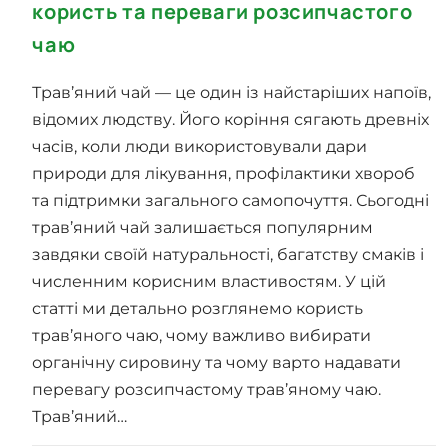
користь та переваги розсипчастого
чаю
Трав’яний чай — це один із найстаріших напоїв,
відомих людству. Його коріння сягають древніх
часів, коли люди використовували дари
природи для лікування, профілактики хвороб
та підтримки загального самопочуття. Сьогодні
трав’яний чай залишається популярним
завдяки своїй натуральності, багатству смаків і
численним корисним властивостям. У цій
статті ми детально розглянемо користь
трав’яного чаю, чому важливо вибирати
органічну сировину та чому варто надавати
перевагу розсипчастому трав’яному чаю.
Трав’яний…