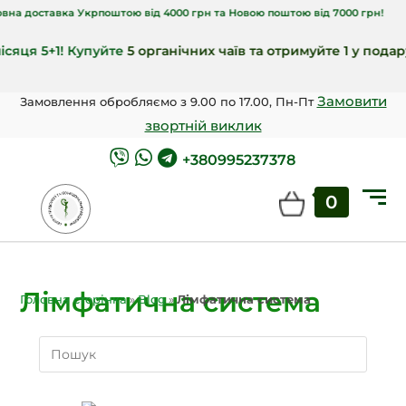
Укрпоштою від 4000 грн та Новою поштою від 7000 грн!
 Купуйте
5 органічних чаїв та отримуйте 1 у подарунок
🎁!
Замовити
Замовлення обробляємо з 9.00 по 17.00, Пн-Пт
звортній виклик
+380995237378
0
Лімфатична система
Головна сторінка
»
Blog
»
Лімфатична система