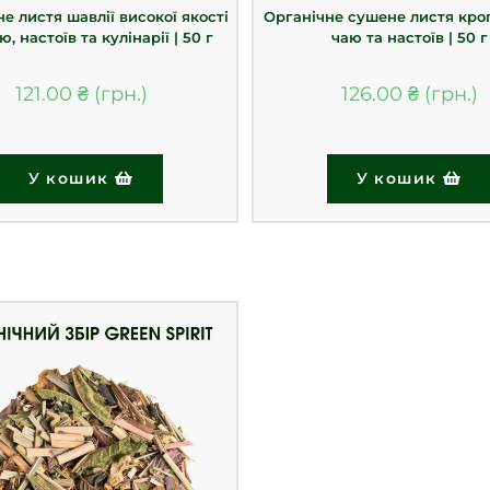
е листя шавлії високої якості
Органічне сушене листя кро
ю, настоїв та кулінарії | 50 г
чаю та настоїв | 50 г
121.00
₴
126.00
₴
У кошик
У кошик