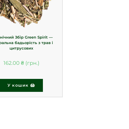
нічний Збір Green Spirit —
ральна бадьорість з трав і
цитрусових
162.00
₴
У кошик