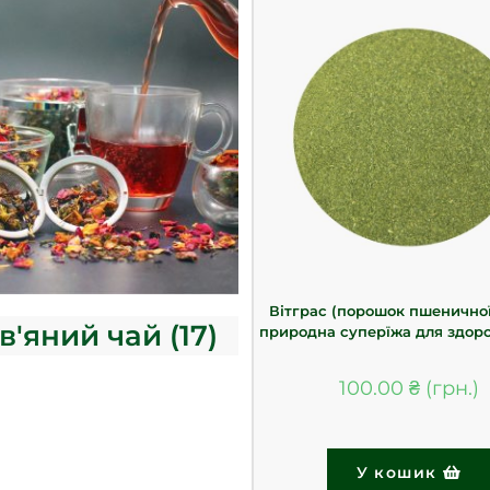
Вітграс (порошок пшеничної
в'яний чай
(17)
природна суперїжа для здоров
100.00
₴
У кошик