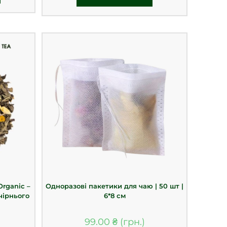
Organic –
Одноразові пакетики для чаю | 50 шт |
чірнього
6*8 см
99.00
₴