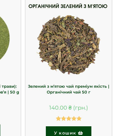
 трави):
Зелений з м’ятою чай преміум якість |
’я | 50 g
Органічний чай 50 г
140.00
₴
Оцінено в
У кошик
5.00
з 5