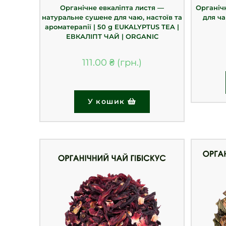
Органічне евкаліпта листя —
Органічн
натуральне сушене для чаю, настоїв та
для ча
ароматерапії | 50 g EUKALYPTUS TEA |
ЕВКАЛІПТ ЧАЙ | ORGANIC
111.00
₴
У кошик