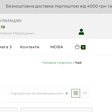
коштовна доставка Укрпоштою від 4000 грн та Новою
УЛЬТАЦІЮ:
-18
нтивної Медицини
мега 3
Контакти
МОВА
0
Головна сторінка
»
Чай
Сортування за замовчуванням