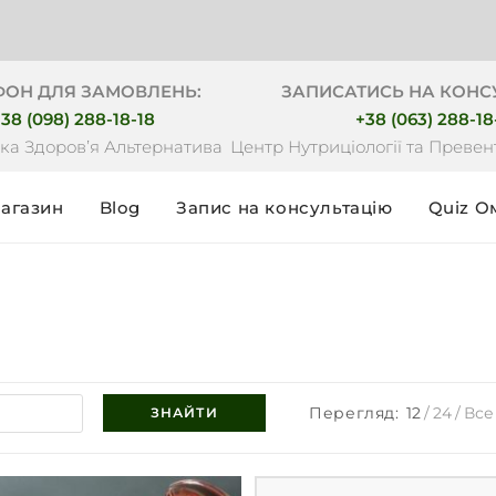
Без
ФОН ДЛЯ ЗАМОВЛЕНЬ:
ЗАПИСАТИСЬ НА КОНС
38 (098) 288-18-18
+38 (063) 288-18
ка Здоровʼя Альтернатива
Центр Нутриціології та Преве
агазин
Blog
Запис на консультацію
Quiz О
Перегляд:
12
24
Все
ЗНАЙТИ