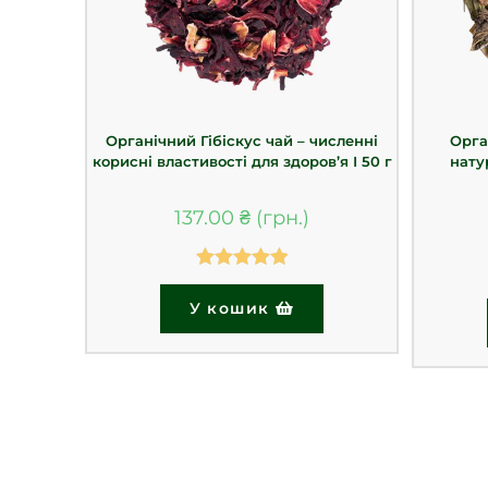
Органічний Гібіскус чай – численні
Орга
корисні властивості для здоров’я І 50 г
нату
137.00
₴
Оцінено в
У кошик
5.00
з 5