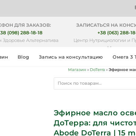
Бесплатн
ЕФОН ДЛЯ ЗАКАЗОВ:
ЗАПИСАТЬСЯ НА КОНС
38 (098) 288-18-18
+38 (063) 288-18
 Здоровье Альтернатива
Центр Нутрициологии и 
Медицины
зин
Blog
Запись на консультацию
Омега 3 
Магазин
»
DoTerra
»
Эфирное мас
Эфирное масло ос
ДоТерра: для чисто
Abode DoTerra | 15 m