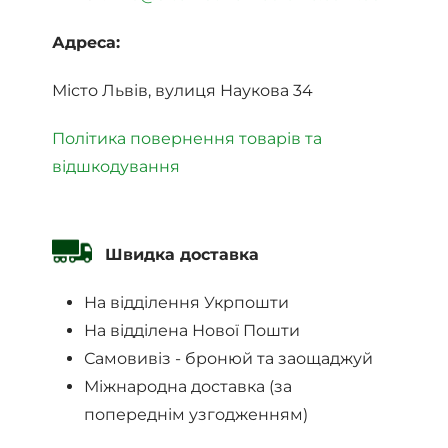
Адреса:
Місто Львів, вулиця Наукова 34
Політика повернення товарів та
відшкодування
Швидка доставка
На відділення Укрпошти
На відділена Нової Пошти
Самовивіз - бронюй та заощаджуй
Міжнародна доставка (за
попереднім узгодженням)