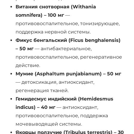
Витания снотворная (Withania
somnifera) – 100 мг
—
противовоспалительное, тонизирующее,
поддержка нервной системы.
Фикус бенгальский (Ficus benghalensis)
– 50 мг
— антибактериальное,
противовоспалительное, регенеративное
действие.
Мумие (Asphaltum punjabianum) – 50 мг
— детоксикация, антиоксидант,
регенерация тканей.
Гемидесмус индийский (Hemidesmus
indicus) – 40 мг
— антиоксидант,
противовоспалительное, поддержка
мочевыводящей системы.
Якорцы ползучие (Tribulus terrestris) – 30