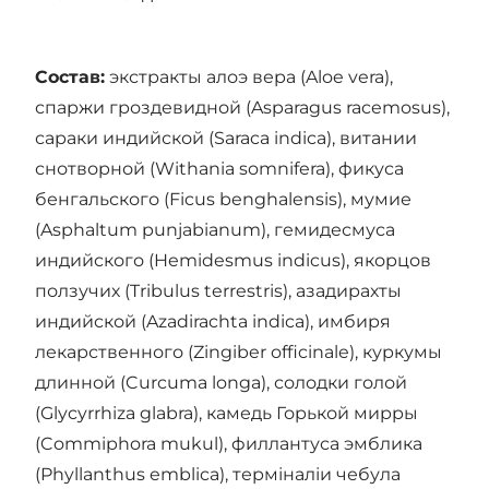
Состав:
экстракты алоэ вера (Aloe vera),
спаржи гроздевидной (Asparagus racemosus),
сараки индийской (Saraca indica), витании
снотворной (Withania somnifera), фикуса
бенгальского (Ficus benghalensis), мумие
(Asphaltum punjabianum), гемидесмуса
индийского (Hemidesmus indicus), якорцов
ползучих (Tribulus terrestris), азадирахты
индийской (Azadirachta indica), имбиря
лекарственного (Zingiber officinale), куркумы
длинной (Curcuma longa), солодки голой
(Glycyrrhiza glabra), камедь Горькой мирры
(Commiphora mukul), филлантуса эмблика
(Phyllanthus emblica), терміналіи чебула