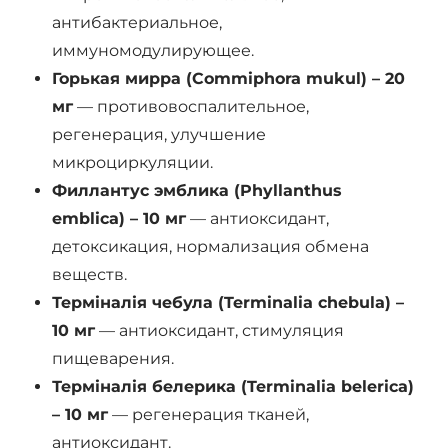
антибактериальное,
иммуномодулирующее.
Горькая мирра (Commiphora mukul) – 20
мг
— противовоспалительное,
регенерация, улучшение
микроциркуляции.
Филлантус эмблика (Phyllanthus
emblica) – 10 мг
— антиоксидант,
детоксикация, нормализация обмена
веществ.
Терміналія чебула (Terminalia chebula) –
10 мг
— антиоксидант, стимуляция
пищеварения.
Терміналія белерика (Terminalia belerica)
– 10 мг
— регенерация тканей,
антиоксидант.