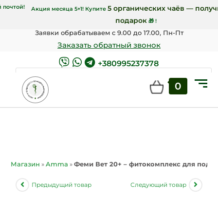
той и от 7000 грн Новой почтой!
5 органиче
Акция месяца 5+1! Купите
подарок
Заявки обрабатываем с 9.00 до 17.00, Пн-Пт
Заказать обратный звонок
+380995237378
0
ПОИСК
Магазин
»
Amma
»
Феми Вет 20+ – фитокомплекс для подд
Предыдущий товар
Следующий товар