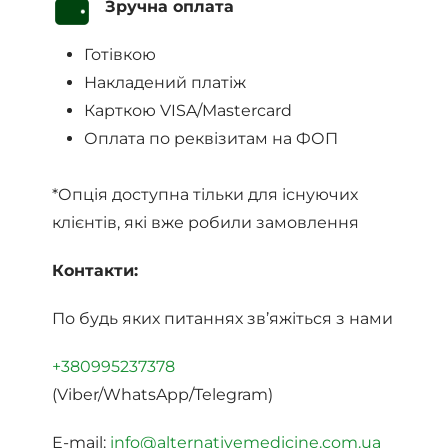
Зручна оплата
Готівкою
Накладений платіж
Карткою VISA/Mastercard
Оплата по реквізитам на ФОП
*Опція доступна тільки для існуючих
клієнтів, які вже робили замовлення
Контакти:
По будь яких питаннях зв’яжіться з нами
+380995237378
(Viber/WhatsApp/Telegram)
E-mail:
info@alternativemedicine.com.ua