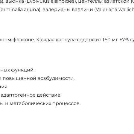
, вьюнка (Evolvulus alsinoides), центеллы азиатской 
erminalia arjuna), валерианы валличи (Valeriana wallich
ом флаконе. Каждая капсула содержит 160 мг ±7% су
ных функций.
и повышенной возбудимости.
ия.
адаптогенное действие.
ы и метаболических процессов.