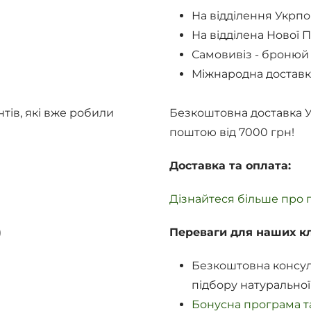
На відділення Укрп
На відділена Нової 
Самовивіз - бронюй
Міжнародна доставк
нтів, які вже робили
Безкоштовна доставка 
поштою від 7000 грн!
Доставка та оплата:
Дізнайтеся більше про п
)
Переваги для наших кл
Безкоштовна консул
підбору натуральної
Бонусна програма та