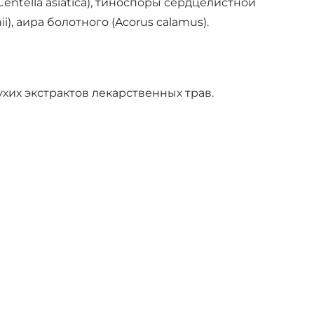
(Centella asiatica), тиноспоры сердцелистной
ii), аира болотного (Acorus calamus).
хих экстрактов лекарственных трав.