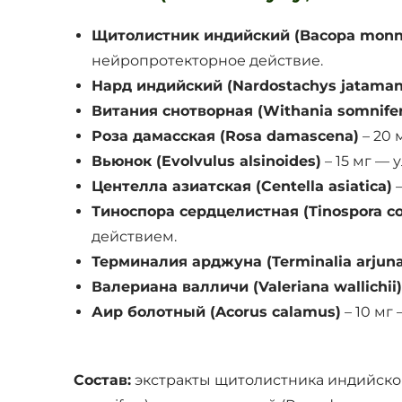
Щитолистник индийский (Bacopa monni
нейропротекторное действие.
Нард индийский (Nardostachys jataman
Витания снотворная (Withania somnifer
Роза дамасская (Rosa damascena)
– 20 
Вьюнок (Evolvulus alsinoides)
– 15 мг —
Центелла азиатская (Centella asiatica)
–
Тиноспора сердцелистная (Tinospora cor
действием.
Терминалия арджуна (Terminalia arjuna
Валериана валличи (Valeriana wallichii)
Аир болотный (Acorus calamus)
– 10 мг
Состав:
экстракты щитолистника индийского