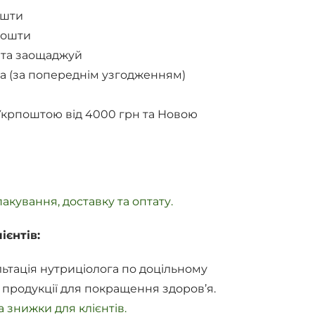
ошти
Пошти
 та заощаджуй
а (за попереднім узгодженням)
Укрпоштою від 4000 грн та Новою
акування, доставку та оптату.
ієнтів:
ьтація нутриціолога по доцільному
 продукції для покращення здоров’я.
 знижки для клієнтів.