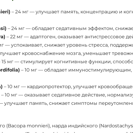
eri)
– 24 мг — улучшает память, концентрацию и ко
si)
– 24 мг — обладает седативным эффектом, снижае
a)
– 22 мг — адаптоген, оказывает антистрессовое д
мг — успокаивает, снижает уровень стресса, поддер
 улучшает кровоснабжение мозга, уменьшает тревожн
 15 мг — стимулирует когнитивные функции, способ
difolia)
– 10 мг — обладает иммуностимулирующим,
)
– 10 мг — кардиопротектор, улучшает кровообраще
– 10 мг — оказывает седативное действие, нормализу
 — улучшает память, снижает симптомы переутомлен
 (Bacopa monnieri), нарда индийского (Nardostachys 