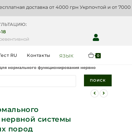
 доставка от 4000 грн Укрпочтой и от 7000 грн Ново
УЛЬТАЦИЮ:
-18
Превентивной
Тест RU
Контакты
ЯЗЫК
0
 для нормального функционирования нервной системы кошек
ПОИСК
рмального
 нервной системы
ых пород