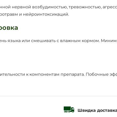
енной нервной возбудимостью, тревожностью, агре
йротравм и нейроинтоксикаций.
ровка
рень языка или смешивать с влажным кормом. Минима
тельности к компонентам препарата. Побочные эфф
Швидка доставк