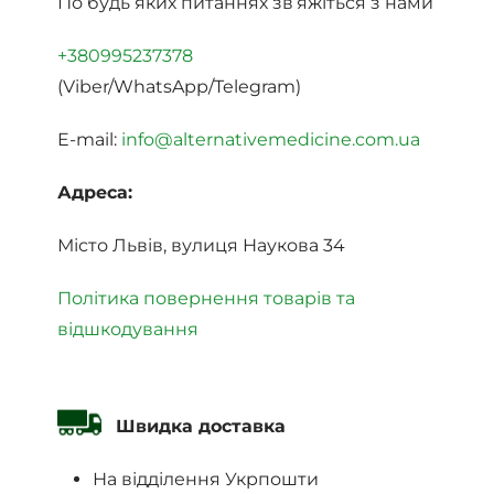
По будь яких питаннях зв’яжіться з нами
+380995237378
(Viber/WhatsApp/Telegram)
E-mail:
info@alternativemedicine.com.ua
Адреса:
Місто Львів, вулиця Наукова 34
Політика повернення товарів та
відшкодування
Швидка доставка
На відділення Укрпошти