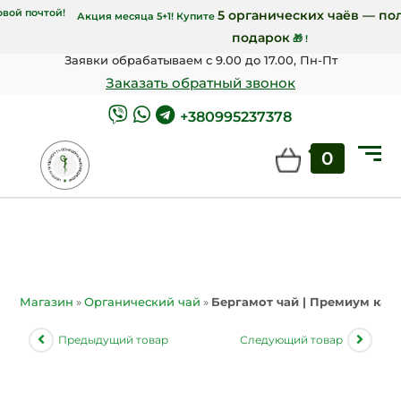
почтой и от 7000 грн Новой почтой!
5 орган
Акция месяца 5+1! Купите
подар
Заявки обрабатываем с 9.00 до 17.00, Пн-Пт
Заказать обратный звонок
+380995237378
0
Магазин
»
Органический чай
»
Бергамот чай | Премиум каче
Предыдущий товар
Следующий товар