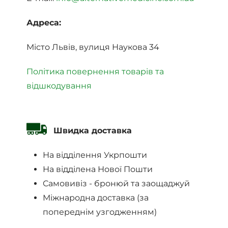
Адреса:
Місто Львів, вулиця Наукова 34
Політика повернення товарів та
відшкодування
Швидка доставка
На відділення Укрпошти
На відділена Нової Пошти
Самовивіз - бронюй та заощаджуй
Міжнародна доставка (за
попереднім узгодженням)