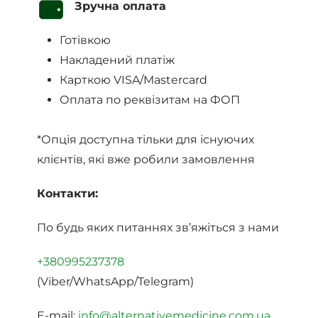
Зручна оплата
Готівкою
Накладений платіж
Карткою VISA/Mastercard
Оплата по реквізитам на ФОП
*Опція доступна тільки для існуючих
клієнтів, які вже робили замовлення
Контакти:
По будь яких питаннях зв’яжіться з нами
+380995237378
(Viber/WhatsApp/Telegram)
E-mail:
info@alternativemedicine.com.ua