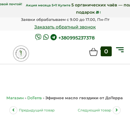
крпочтой и от 7000 грн Новой почтой!
5 орга
Акция месяца 5+1! Купите
пода
Заявки обрабатываем с 9.00 до 17.00, Пн-Пт
Заказать обратный звонок
+380995237378
0
Магазин
»
DoTerra
»
Эфирное масло гвоздики от ДоТерра | Clo
Предыдущий товар
Следующий товар