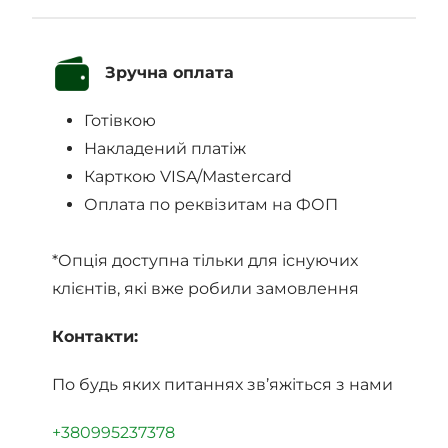
Зручна оплата
Готівкою
Накладений платіж
Карткою VISA/Mastercard
Оплата по реквізитам на ФОП
*Опція доступна тільки для існуючих
клієнтів, які вже робили замовлення
Контакти:
По будь яких питаннях зв’яжіться з нами
+380995237378