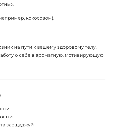
отных.
например, кокосовом).
юзник на пути к вашему здоровому телу,
заботу о себе в ароматную, мотивирующую
а
ошти
Пошти
 та заощаджуй