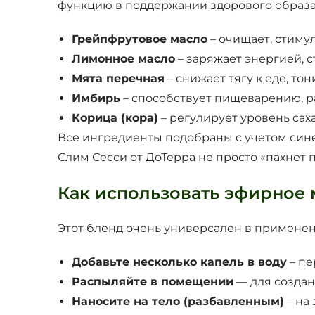
функцию в поддержании здорового образа
Грейпфрутовое масло
– очищает, стиму
Лимонное масло
– заряжает энергией, 
Мята перечная
– снижает тягу к еде, то
Имбирь
– способствует пищеварению, р
Корица (кора)
– регулирует уровень саха
Все ингредиенты подобраны с учетом синер
Слим Сесси от ДоТерра не просто «пахнет п
Как использовать эфирное 
Этот бленд очень универсален в применен
Добавьте несколько капель в воду
– пе
Распыляйте в помещении
— для создан
Наносите на тело (разбавленным)
– на 