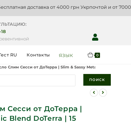
я доставка от 4000 грн Укрпочтой и от 7000 грн Нов
УЛЬТАЦИЮ:
-18
Превентивной
Тест RU
Контакты
ЯЗЫК
0
о Слим Сесси от ДоТерра | Slim & Sassy Metabolic Blend DoTerr
ПОИСК
 Сесси от ДоТерра |
ic Blend DoTerra | 15