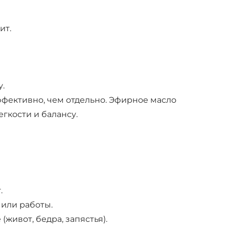
ит.
у.
ффективно, чем отдельно. Эфирное масло
егкости и балансу.
.
или работы.
живот, бедра, запястья).