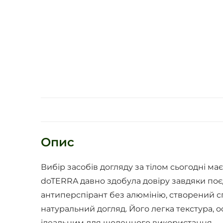
Опис
Вибір засобів догляду за тілом сьогодні м
doTERRA давно здобула довіру завдяки поєд
антиперспірант без алюмінію, створений с
натуральний догляд. Його легка текстура, о
ідеальним для щоденного використання.