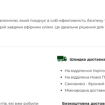
алюмінію, який поєднує в собі ефективність, безпеку 
ій завдяки ефірним оліям. Це ідеальне рішення для тих
Швидка доставк
На відділення Укрп
На відділена Нової 
Самовивіз - бронюй
Міжнародна доставк
нтів, які вже робили
Безкоштовна достав