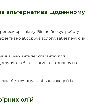
ьна альтернатива щоденному
оцеси організму. Він не блокує роботу
т ефективно абсорбує вологу, забезпечуючи
у звичайних антиперспірантах для
і доглянутою без негативного впливу на
продукт безпечним навіть для людей із
фірних олій