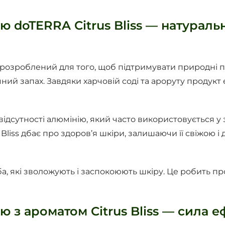
ю doTERRA Citrus Bliss — натурал
розроблений для того, щоб підтримувати природні пр
мний запах. Завдяки харчовій соді та ароруту продук
відсутності алюмінію, який часто використовується 
Bliss дбає про здоров’я шкіри, залишаючи її свіжою 
жоба, які зволожують і заспокоюють шкіру. Це робить 
 з ароматом Citrus Bliss — сила е