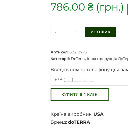
786.00
₴
-
+
У КОШИК
Артикул:
60210773
Категорії:
DoTerra
,
Інша продукція ДоТ
Введіть номер телефону для за
Країна виробник:
USA
Бренд:
doTERRA