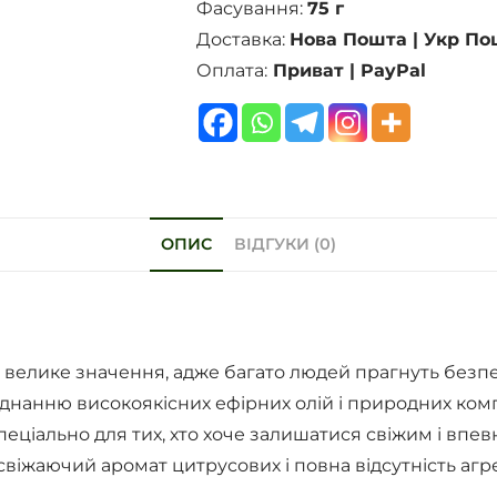
Фасування:
75 г
Доставка:
Нова Пошта | Укр По
Оплата:
Приват | PayPal
ОПИС
ВІДГУКИ (0)
ає велике значення, адже багато людей прагнуть безп
нанню високоякісних ефірних олій і природних компо
пеціально для тих, хто хоче залишатися свіжим і вп
свіжаючий аромат цитрусових і повна відсутність агр