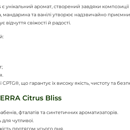
s є унікальний аромат, створений завдяки композиції
, мандарина та ванілі утворює надзвичайно приємний
є відчуття свіжості й радості.
й:
;
я.
CPTG®, що гарантує їх високу якість, чистоту та безп
RRA Citrus Bliss
абенів, фталатів та синтетичних ароматизаторів.
 для чутливої.
ість протягом усього дня.