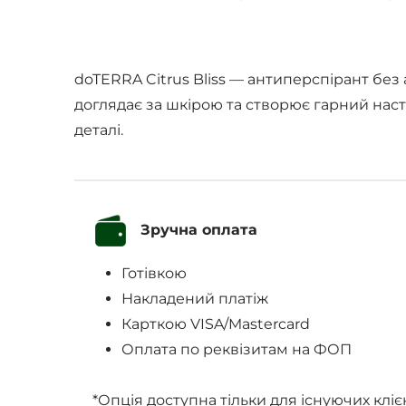
doTERRA Citrus Bliss — антиперспірант без 
доглядає за шкірою та створює гарний настр
деталі.
Зручна оплата
Готівкою
Накладений платіж
Карткою VISA/Mastercard
Оплата по реквізитам на ФОП
*Опція доступна тільки для існуючих кліє