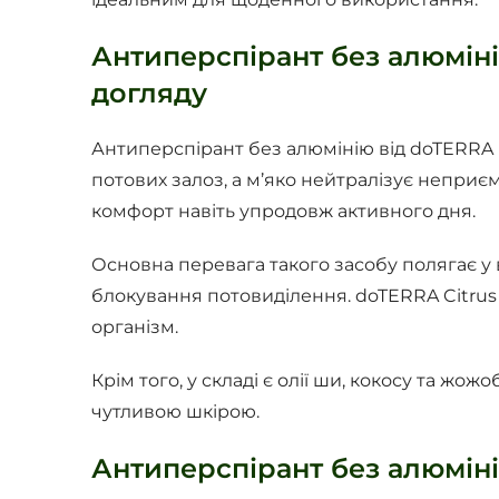
Антиперспірант без алюміні
догляду
Антиперспірант без алюмінію від doTERRA 
потових залоз, а м’яко нейтралізує неприє
комфорт навіть упродовж активного дня.
Основна перевага такого засобу полягає у 
блокування потовиділення. doTERRA Citrus 
організм.
Крім того, у складі є олії ши, кокосу та жо
чутливою шкірою.
Антиперспірант без алюмінію