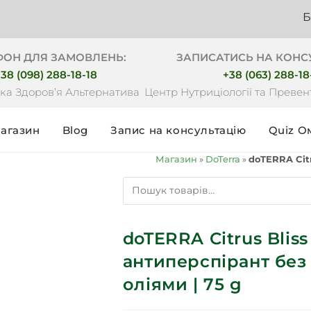
Безкоштов
ФОН ДЛЯ ЗАМОВЛЕНЬ:
ЗАПИСАТИСЬ НА КОНС
38 (098) 288-18-18
+38 (063) 288-18
ка Здоровʼя Альтернатива
Центр Нутриціології та Преве
агазин
Blog
Запис на консультацію
Quiz О
Магазин
»
DoTerra
»
doTERRA Citr
doTERRA Citrus Blis
антиперспірант без
оліями | 75 g