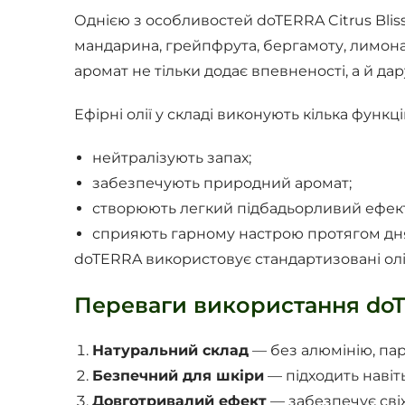
Однією з особливостей doTERRA Citrus Blis
мандарина, грейпфрута, бергамоту, лимона
аромат не тільки додає впевненості, а й дару
Ефірні олії у складі виконують кілька функці
нейтралізують запах;
забезпечують природний аромат;
створюють легкий підбадьорливий ефект
сприяють гарному настрою протягом дн
doTERRA використовує стандартизовані олії 
Переваги використання doTE
Натуральний склад
— без алюмінію, пар
Безпечний для шкіри
— підходить навіть
Довготривалий ефект
— забезпечує свіж