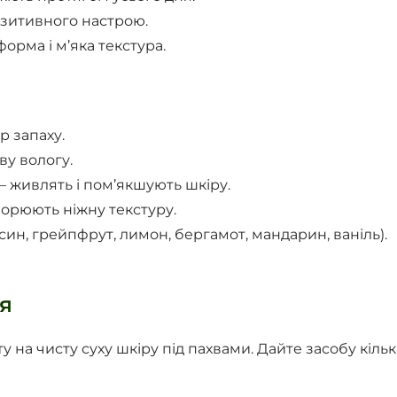
озитивного настрою.
орма і м’яка текстура.
р запаху.
ву вологу.
— живлять і пом’якшують шкіру.
орюють ніжну текстуру.
ьсин, грейпфрут, лимон, бергамот, мандарин, ваніль).
я
у на чисту суху шкіру під пахвами. Дайте засобу кільк