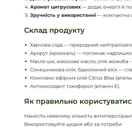
Аромат цитрусових
— додає енергії й п
Зручність у використанні
— компактна ф
Склад продукту
Харчова сода — природний нейтралізато
Арорут (крохмаль) — поглинає надлишко
Масло ши, кокосове масло, олія жожоба 
Соняшникова олія, бджолиний віск — ств
Комплекс ефірних олій Citrus Bliss (апел
Антиоксидант токоферол (вітамін Е).
Як правильно користуватис
Нанесіть невелику кількість антиперспірант
Використовуйте щодня або за потреби.