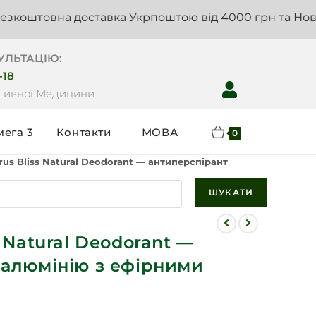
на доставка Укрпоштою від 4000 грн та Новою пошт
УЛЬТАЦІЮ:
-18
нтивної Медицини
мега 3
Контакти
МОВА
0
us Bliss Natural Deodorant — антиперспірант без алюмінію з е
ШУКАТИ
s Natural Deodorant —
 алюмінію з ефірними