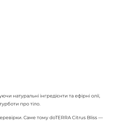
чи натуральні інгредієнти та ефірні олії,
турботи про тіло.
еревірки. Саме тому doTERRA Citrus Bliss —