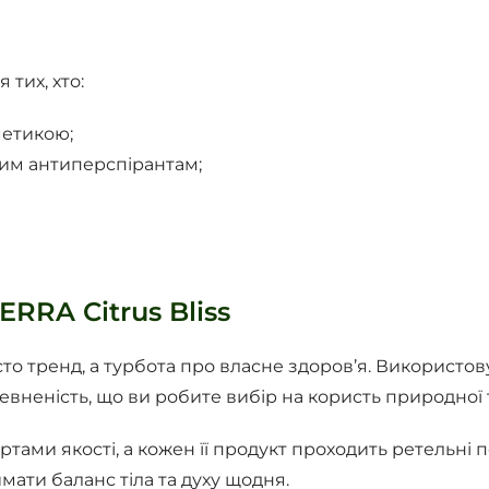
 тих, хто:
метикою;
им антиперспірантам;
RRA Citrus Bliss
 тренд, а турбота про власне здоров’я. Використовую
евненість, що ви робите вибір на користь природної 
ами якості, а кожен її продукт проходить ретельні п
имати баланс тіла та духу щодня.