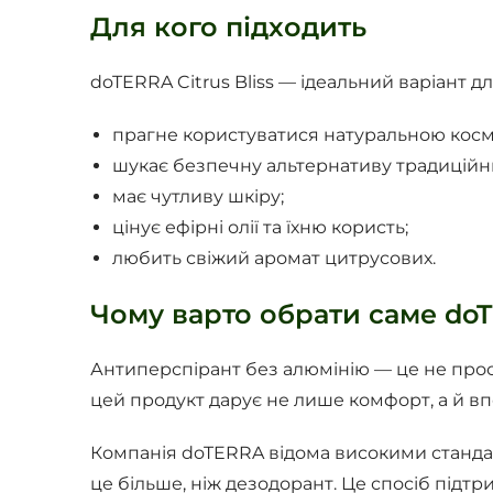
Для кого підходить
doTERRA Citrus Bliss — ідеальний варіант для
прагне користуватися натуральною кос
шукає безпечну альтернативу традиційн
має чутливу шкіру;
цінує ефірні олії та їхню користь;
любить свіжий аромат цитрусових.
Чому варто обрати саме doTE
Антиперспірант без алюмінію — це не просто
цей продукт дарує не лише комфорт, а й вп
Компанія doTERRA відома високими стандарт
це більше, ніж дезодорант. Це спосіб підтр