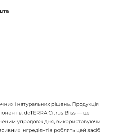
шта
ечних і натуральних рішень. Продукція
нентів. doTERRA Citrus Bliss — це
евненим упродовж дня, використовуючи
есивних інгредієнтів роблять цей засіб