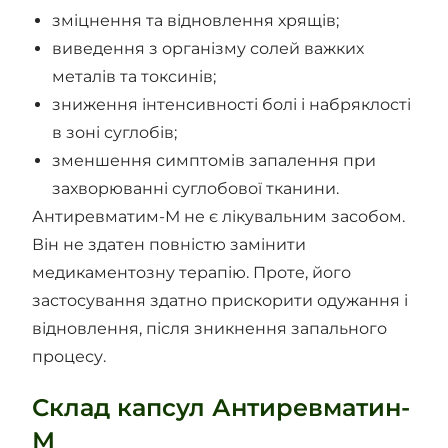
зміцнення та відновлення хрящів;
виведення з організму солей важких
металів та токсинів;
зниження інтенсивності болі і набряклості
в зоні суглобів;
зменшення симптомів запалення при
захворюванні суглобової тканини.
Антиревматим-М не є лікувальним засобом.
Він не здатен повністю замінити
медикаментозну терапію. Проте, його
застосування здатно прискорити одужання і
відновлення, після зникнення запального
процесу.
Склад капсул Антиревматин-
М