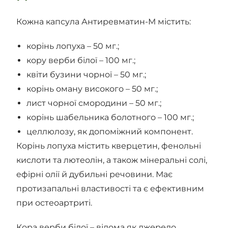
Кожна капсула Антиревматин-М містить:
корінь лопуха – 50 мг.;
кору верби білої – 100 мг.;
квіти бузини чорної – 50 мг.;
корінь оману високого – 50 мг.;
лист чорної смородини – 50 мг.;
корінь шабельника болотного – 100 мг.;
целлюлозу, як допоміжний компонент.
Корінь лопуха містить кверцетин, фенольні
кислоти та лютеолін, а також мінеральні солі,
ефірні олії й дубильні речовини. Має
протизапальні властивості та є ефективним
при остеоартриті.
Кора верби білої – відома як джерело