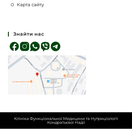
Карта сайту
Знайти нас
Клініка Функціональної Медицини та Нутриціології
Кондратьєвої Надії