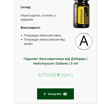
Гідролат безсмертника від ДоТерра |
Helichrysum DoTerra | 5 ml
5,710.00
₴
У кошик