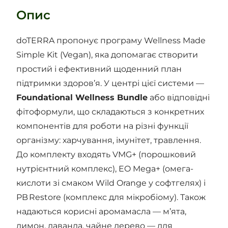
Опис
doTERRA пропонує програму Wellness Made
Simple Kit (Vegan), яка допомагає створити
простий і ефективний щоденний план
підтримки здоров’я. У центрі цієї системи —
Foundational Wellness Bundle
або відповідні
фітоформули, що складаються з конкретних
компонентів для роботи на різні функції
організму: харчування, імунітет, травлення.
До комплекту входять VMG+ (порошковий
нутрієнтний комплекс), EO Mega+ (омега-
кислоти зі смаком Wild Orange у софтгелях) і
PB Restore (комплекс для мікробіому). Також
надаються корисні аромамасла — м’ята,
лимон, лаванда, чайне дерево — для