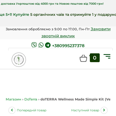
ка Укрпоштою від 4000 грн та Новою поштою від 7000 грн!
1! Купуйте
5 органічних чаїв та отримуйте 1 у подарунок
🎁!
Замовити
Замовлення обробляємо з 9.00 по 17.00, Пн-Пт
звортній виклик
+380995237378
0
ШУКАТИ
Магазин
»
DoTerra
»
doTERRA Wellness Made Simple Kit (Vega
Попередній товар
Наступний товар