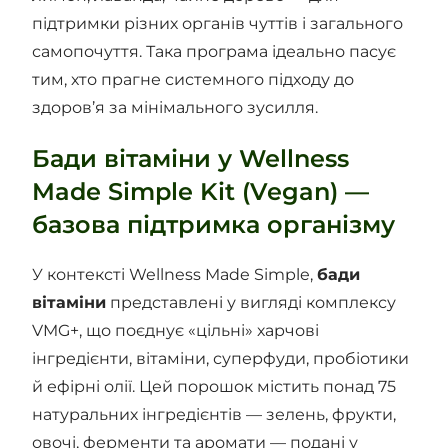
підтримки різних органів чуттів і загального
самопочуття. Така програма ідеально пасує
тим, хто прагне системного підходу до
здоров’я за мінімального зусилля.
Бади вітаміни у Wellness
Made Simple Kit (Vegan) —
базова підтримка організму
У контексті Wellness Made Simple,
бади
вітаміни
представлені у вигляді комплексу
VMG+, що поєднує «цільні» харчові
інгредієнти, вітаміни, суперфуди, пробіотики
й ефірні олії. Цей порошок містить понад 75
натуральних інгредієнтів — зелень, фрукти,
овочі, ферменти та аромати — подані у