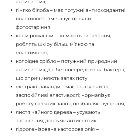
антисептик;
гінгко білоба – має потужні антиоксидантні
властивості; зменшує прояви
фотостаріння;
квіти ромашки – знімають запалення;
роблять шкіру більш м’якою та
еластичною;
колоїдне срібло – потужний природний
антисептик; діє безпосередньо на бактерії,
що спричиняють запах поту;
екстракт лаванди – має тонізуючи та
заспокійливі властивості; нормалізує
роботу сальних залоз; позбавляє лущення;
листя чайного дерева – усувають
запалення; діють як антисептик;
гідрогенізована касторова олія –