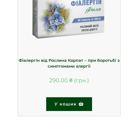
Фіалергін від Рослина Карпат – при боротьбі з
симптомами алергії
290.00
₴
У кошик