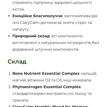
сприяють підтримці здорової щільності
кісток.
Емоційне благополуччя
: заспокійлива дія
олії ClaryCalm допомагає зняти стрес та
напругу.
Природний склад
: всі компоненти
виготовлені з натуральних інгредієнтів без
додавання штучних компонентів.
Склад
Bone Nutrient Essential Complex
: кальцій,
магній, вітаміни D2 та D3, інші мінерали.
Phytoestrogen Essential Complex
:
стандартизовані екстракти сої, льону та
граната.
ClaryCalm Monthly Blend for Women
: