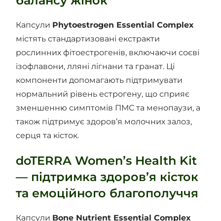
балансу жінок
Капсули
Phytoestrogen Essential Complex
містять стандартизовані екстракти
рослинних фітоестрогенів, включаючи соєві
ізофлавони, лляні лігнани та гранат. Ці
компоненти допомагають підтримувати
нормальний рівень естрогену, що сприяє
зменшенню симптомів ПМС та менопаузи, а
також підтримує здоров’я молочних залоз,
серця та кісток.
doTERRA Women’s Health Kit
— підтримка здоров’я кісток
та емоційного благополуччя
Капсули
Bone Nutrient Essential Complex