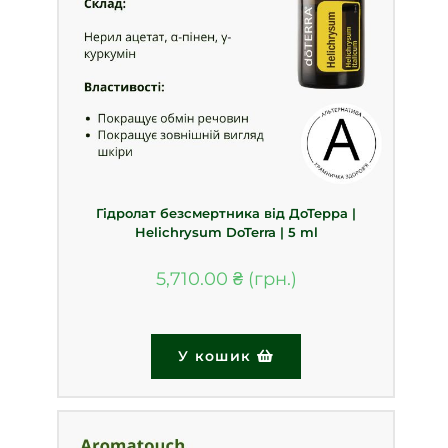
Гідролат безсмертника від ДоТерра |
Helichrysum DoTerra | 5 ml
5,710.00
₴
У кошик