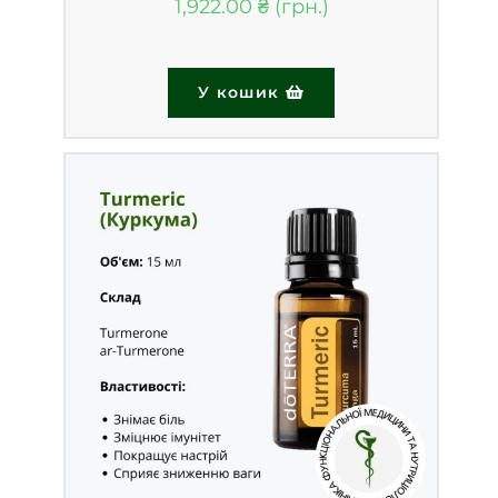
1,922.00
₴
У кошик