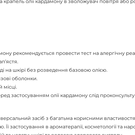
ька крапель олії кардамону в зволожувач повітря або
мону рекомендується провести тест на алергічну реак
п’ястя.
ді на шкірі без розведення базовою олією.
изові оболонки.
 місці.
перед застосуванням олії кардамону слід проконсульту
іверсальний засіб з багатьма корисними властивост
ою. Її застосування в ароматерапії, косметології та 