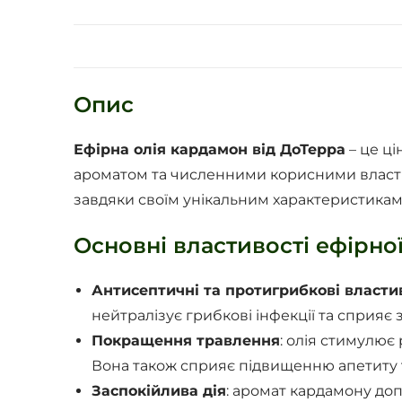
Опис
Ефірна олія кардамон від ДоТерра
– це ці
ароматом та численними корисними властив
завдяки своїм унікальним характеристикам
Основні властивості ефірної
Антисептичні та протигрибкові власти
нейтралізує грибкові інфекції та сприя
Покращення травлення
: олія стимулює
Вона також сприяє підвищенню апетиту т
Заспокійлива дія
: аромат кардамону доп