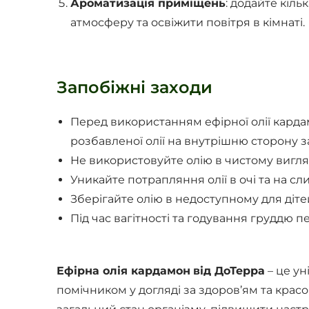
Ароматизація приміщень
: додайте кіл
атмосферу та освіжити повітря в кімнаті.
Запобіжні заходи
Перед використанням ефірної олії карда
розбавленої олії на внутрішню сторону за
Не використовуйте олію в чистому вигля
Уникайте потрапляння олії в очі та на сл
Зберігайте олію в недоступному для дітей
Під час вагітності та годування груддю 
Ефірна олія кардамон
від ДоТерра
– це ун
помічником у догляді за здоров’ям та крас