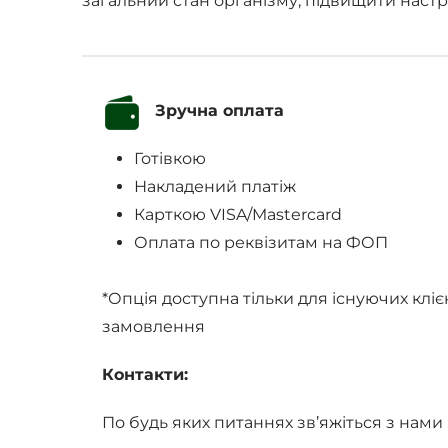
загальний стан організму, підвищити настрі
Зручна оплата
Готівкою
Накладений платіж
Карткою VISA/Mastercard
Оплата по реквізитам на ФОП
*Опція доступна тільки для існуючих кліє
замовлення
Контакти:
По будь яких питаннях зв’яжіться з нами