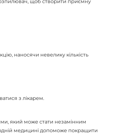
 розпилювач, щоб створити приємну
цію, наносячи невелику кількість
ватися з лікарем.
ями, який може стати незамінним
народній медицині допоможе покращити