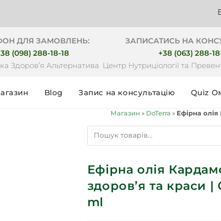
Безкошто
ФОН ДЛЯ ЗАМОВЛЕНЬ:
ЗАПИСАТИСЬ НА КОНС
38 (098) 288-18-18
+38 (063) 288-18
ка Здоровʼя Альтернатива
Центр Нутриціології та Преве
агазин
Blog
Запис на консультацію
Quiz О
Магазин
»
DoTerra
»
Ефірна олія 
Ефірна олія Кардам
здоров’я та краси |
ml