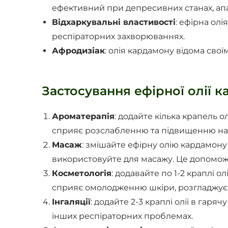
ефективний при депресивних станах, апат
Відхаркувальні властивості
: ефірна ол
респіраторних захворюваннях.
Афродизіак
: олія кардамону відома сво
Застосування ефірної олії 
Ароматерапія
: додайте кілька крапель
сприяє розслабленню та підвищенню на
Масаж
: змішайте ефірну олію кардамону
використовуйте для масажу. Це допоможе
Косметологія
: додавайте по 1-2 краплі 
сприяє омолодженню шкіри, розгладжує з
Інгаляції
: додайте 2-3 краплі олії в гаря
інших респіраторних проблемах.