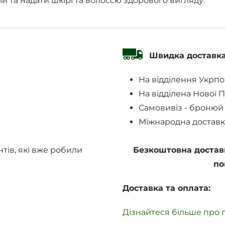
й та надати шкірі та волоссю здорового вигляду.
Швидка доставк
На відділення Укрп
На відділена Нової 
Самовивіз - бронюй
Міжнародна доставк
нтів, які вже робили
Безкоштовна достав
по
Доставка та оплата:
Дізнайтеся більше про п