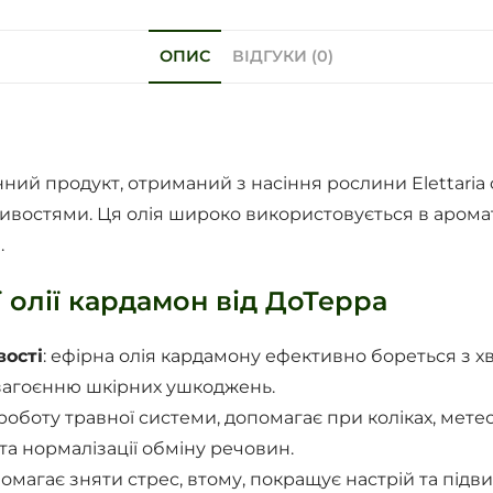
ОПИС
ВІДГУКИ (0)
нний продукт, отриманий з насіння рослини Elettari
остями. Ця олія широко використовується в аромате
.
 олії кардамон від ДоТерра
вості
: ефірна олія кардамону ефективно бореться з
є загоєнню шкірних ушкоджень.
 роботу травної системи, допомагає при коліках, мете
а нормалізації обміну речовин.
омагає зняти стрес, втому, покращує настрій та підв