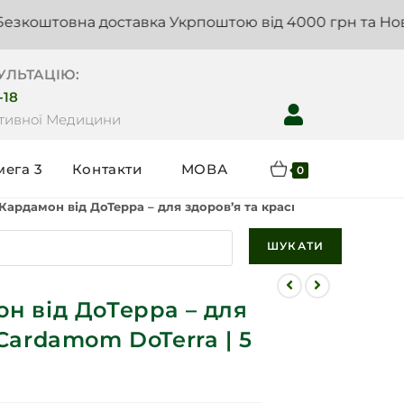
вна доставка Укрпоштою від 4000 грн та Новою пошт
УЛЬТАЦІЮ:
-18
нтивної Медицини
мега 3
Контакти
МОВА
0
Кардамон від ДоТерра – для здоров’я та краси | Cardamom DoTe
ШУКАТИ
он від ДоТерра – для
 Cardamom DoTerra | 5