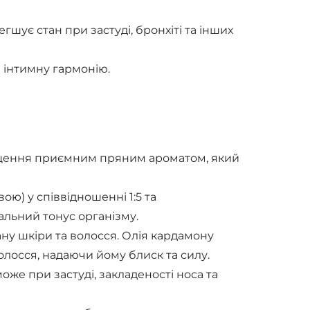
шує стан при застуді, бронхіті та інших
 інтимну гармонію.
міщення приємним пряним ароматом, який
ю) у співвідношенні 1:5 та
альний тонус організму.
ану шкіри та волосся. Олія кардамону
лосся, надаючи йому блиск та силу.
може при застуді, закладеності носа та