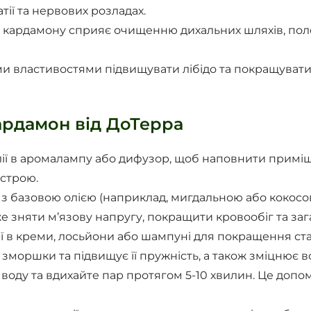
ії та нервових розладах.
ія кардамону сприяє очищенню дихальних шляхів, полег
їми властивостями підвищувати лібідо та покращувати
кардамон від ДоТерра
 олії в аромалампу або дифузор, щоб наповнити при
строю.
 з базовою олією (наприклад, мигдальною або кокосово
 зняти м’язову напругу, покращити кровообіг та заг
олії в креми, лосьйони або шампуні для покращення ст
моршки та підвищує її пружність, а також зміцнює во
чу воду та вдихайте пар протягом 5-10 хвилин. Це допо