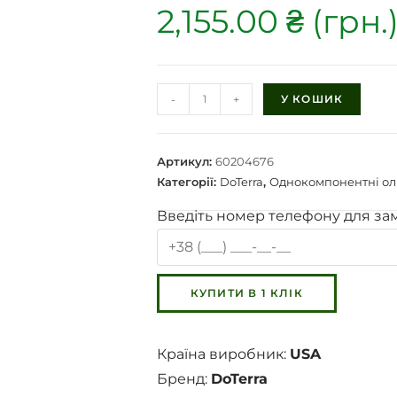
2,155.00
₴
-
+
У КОШИК
Артикул:
60204676
Категорії:
DoTerra
,
Однокомпонентні олі
Введіть номер телефону для за
Країна виробник:
USA
Бренд:
DoTerra