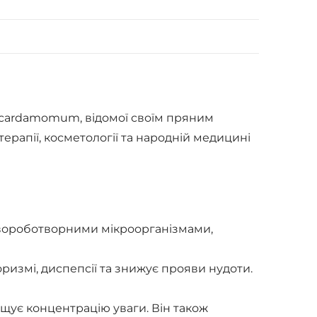
a cardamomum, відомої своїм пряним
рапії, косметології та народній медицині
 хвороботворними мікроорганізмами,
оризмі, диспепсії та знижує прояви нудоти.
ищує концентрацію уваги. Він також