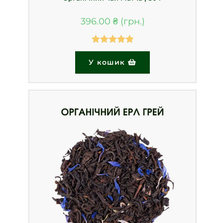
396.00
₴
Оцінено в
У кошик
5.00
з 5