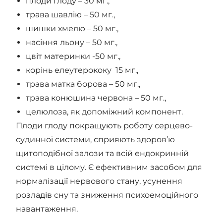
плоди глоду – 30 мг.,
трава шавлію – 50 мг.,
шишки хмелю – 50 мг.,
насіння льону – 50 мг.,
цвіт материнки -50 мг.,
корінь елеутерококу 15 мг.,
трава матка борова – 50 мг.,
трава конюшина червона – 50 мг.,
целюлоза, як допоміжний компонент.
Плоди глоду покращують роботу серцево-
судинної системи, сприяють здоров’ю
щитоподібної залози та всій ендокринній
системі в цілому. Є ефективним засобом для
нормалізації нервового стану, усунення
розладів сну та зниження психоемоційного
навантаження.