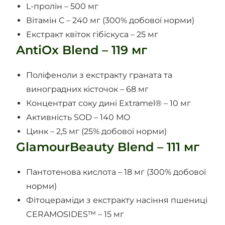
L-пролін – 500 мг
Вітамін С – 240 мг (300% добової норми)
Екстракт квіток гібіскуса – 25 мг
AntiOx Blend – 119 мг
Поліфеноли з екстракту граната та
виноградних кісточок – 68 мг
Концентрат соку дині Extramel® – 10 мг
Активність SOD – 140 МО
Цинк – 2,5 мг (25% добової норми)
GlamourBeauty Blend – 111 мг
Пантотенова кислота – 18 мг (300% добової
норми)
Фітоцераміди з екстракту насіння пшениці
CERAMOSIDES™ – 15 мг