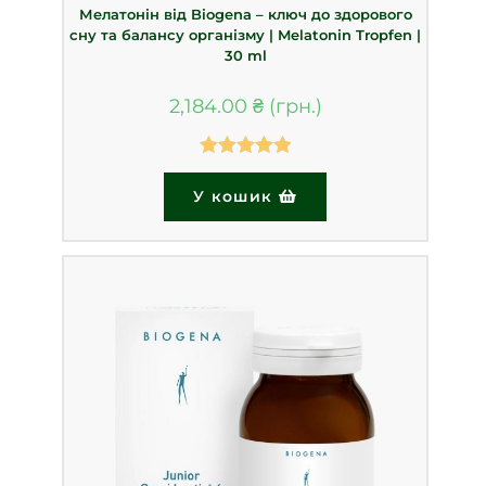
Мелатонін від Biogena – ключ до здорового
сну та балансу організму | Melatonin Tropfen |
30 ml
2,184.00
₴
Оцінено в
У кошик
5.00
з 5