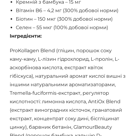
Кремній з бамбука – 15 мг
Вітамін B6 – 4,2 мг (300% добової норми)
Біотин – 150 мкг (300% добової норми)
Селен – 55 мкг (100% добової норми)
Інгредієнти:
ProKollagen Blend (гліцин, порошок соку
каму-каму, L-лізин гідрохлорид, L-пролін, L-
аскорбінова кислота, екстракт квіток
гібіскуса), натуральний аромат кислої вишні з
іншими натуральними ароматизаторами,
Tremella-fuciformis-екстракт, регулятор
кислотності: лимонна кислота, AntiOx Blend
(екстракт виноградних кісточок, гранатовий
екстракт, концентрат соку дині, бісгліцинат
цинку), барвник бетанін, GlamourBeauty
Blend (порошок бамбука, кальцію D-