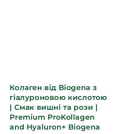
Колаген від Biogena з
гіалуроновою кислотою
| Cмак вишні та рози |
Premium ProKollagen
and Hyaluron+ Biogena