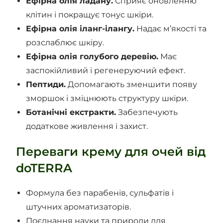
Ефірна олія ладану.
Сприяє оновленню
клітин і покращує тонус шкіри.
Ефірна олія іланг-ілангу.
Надає м’якості та
розслаблює шкіру.
Ефірна олія голубого деревію.
Має
заспокійливий і регенеруючий ефект.
Пептиди.
Допомагають зменшити появу
зморшок і зміцнюють структуру шкіри.
Ботанічні екстракти.
Забезпечують
додаткове живлення і захист.
Переваги крему для очей від
doTERRA
Формула без парабенів, сульфатів і
штучних ароматизаторів.
Поєднання науки та природи для