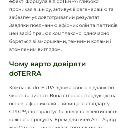
ефект. Формула від doTERRA глибоко
проникає в шкіру, активує її регенерацію та
забезпечує довготривалий результат.
Завдяки поєднанню ефірних олій та пептидів
цей засіб працює комплексно: одночасно
бореться зі зморшками, темними колами і
втомленим виглядом.
Чому варто довіряти
doTERRA
Компанія doTERRA відома своєю відданістю
якості та чистоті. Вона створює продукцію на
основі ефірних олій найвищого стандарту
CPTG™, що гарантує безпеку та ефективність
кожного продукту. Крем для очей Anti-Aging
Eye Cream — це приклад того, як можна