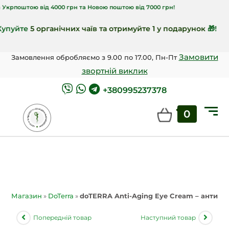
тою від 4000 грн та Новою поштою від 7000 грн!
те
5 органічних чаїв та отримуйте 1 у подарунок
🎁!
Замовити
Замовлення обробляємо з 9.00 по 17.00, Пн-Пт
звортній виклик
+380995237378
0
Магазин
»
DoTerra
»
doTERRA Anti-Aging Eye Cream – антивік
Попередній товар
Наступний товар