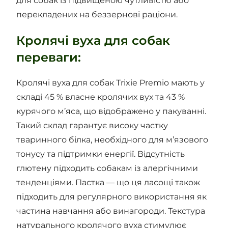
для собак із підвищеною чутливістю або
перекладених на беззернові раціони.
Кролячі вуха для собак
переваги:
Кролячі вуха для собак Trixie Premio мають у
складі 45 % власне кролячих вух та 43 %
курячого м’яса, що відображено у пакуванні.
Такий склад гарантує високу частку
тваринного білка, необхідного для м’язового
тонусу та підтримки енергії. Відсутність
глютену підходить собакам із алергічними
тенденціями. Пастка — що ця ласощі також
підходить для регулярного використання як
частина навчання або винагороди. Текстура
натурального кролячого вуха стимулює