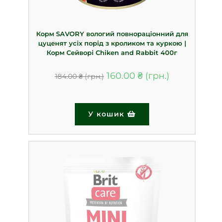
Корм SAVORY вологий повнораціонний для
цуценят усіх порід з кроликом та куркою |
Корм Сейворі Chiken and Rabbit 400г
160.00
₴
184.00
₴
У кошик