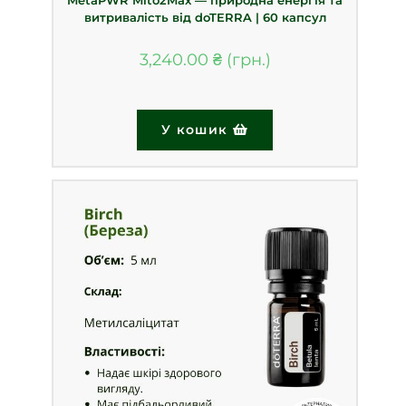
MetaPWR Mito2Max — природна енергія та
витривалість від doTERRA | 60 капсул
3,240.00
₴
У кошик