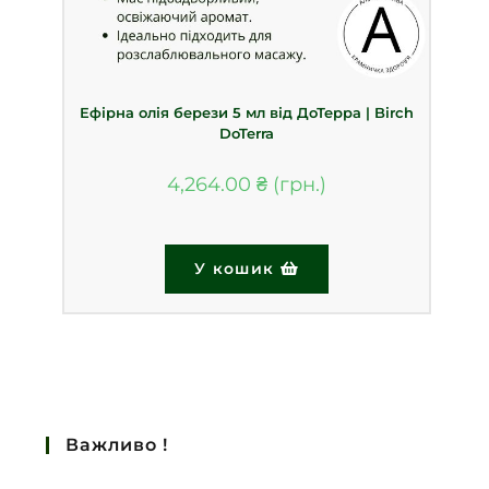
Ефірна олія берези 5 мл від ДоТерра | Birch
DoTerra
4,264.00
₴
У кошик
Важливо !